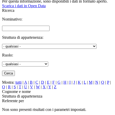
Per questa informazione, sono disponibili i dati in formato aperto.
Scarica i dati in Open Data
Ricerca
Nominativo:
Struttura di appartenenza:
Ruolo:
Mostra:
tutti
|
A
|
B
|
C
|
D
|
E
|
F
|
G
|
H
|
I
|
J
|
K
|
L
|
M
|
N
|
O
|
P
|
Q
|
R
|
S
|
T
|
U
|
V
|
W
|
X
|
Y
|
Z
Cognome e nome
Struttura di appartenenza
Referente per
Non sono presenti risultati con i parametri impostati.