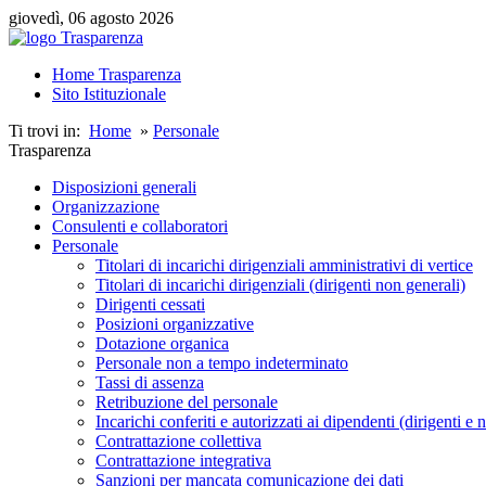
giovedì, 06 agosto 2026
Home Trasparenza
Sito Istituzionale
Ti trovi in:
Home
»
Personale
Trasparenza
Disposizioni generali
Organizzazione
Consulenti e collaboratori
Personale
Titolari di incarichi dirigenziali amministrativi di vertice
Titolari di incarichi dirigenziali (dirigenti non generali)
Dirigenti cessati
Posizioni organizzative
Dotazione organica
Personale non a tempo indeterminato
Tassi di assenza
Retribuzione del personale
Incarichi conferiti e autorizzati ai dipendenti (dirigenti e 
Contrattazione collettiva
Contrattazione integrativa
Sanzioni per mancata comunicazione dei dati