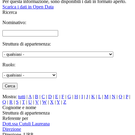
Per questa informazione, sono disponibili i dati in formato aperto.
Scarica i dati in Open Data
Ricerca
Nominativo:
Struttura di appartenenza:
Ruolo:
Mostra:
tutti
|
A
|
B
|
C
|
D
|
E
|
F
|
G
|
H
|
I
|
J
|
K
|
L
|
M
|
N
|
O
|
P
|
Q
|
R
|
S
|
T
|
U
|
V
|
W
|
X
|
Y
|
Z
Cognome e nome
Struttura di appartenenza
Referente per
Dott.ssa Cutuli Laureana
Direzione
Direzione, URP