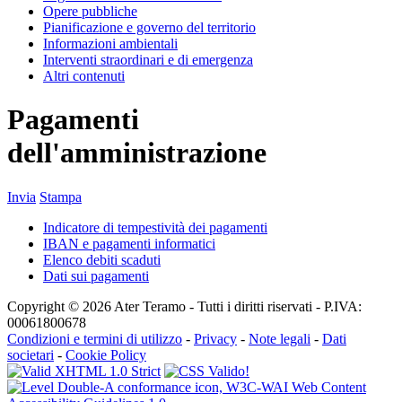
Opere pubbliche
Pianificazione e governo del territorio
Informazioni ambientali
Interventi straordinari e di emergenza
Altri contenuti
Pagamenti
dell'amministrazione
Invia
Stampa
Indicatore di tempestività dei pagamenti
IBAN e pagamenti informatici
Elenco debiti scaduti
Dati sui pagamenti
Copyright © 2026 Ater Teramo - Tutti i diritti riservati - P.IVA:
00061800678
Condizioni e termini di utilizzo
-
Privacy
-
Note legali
-
Dati
societari
-
Cookie Policy