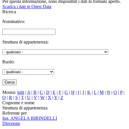
Per questa informazione, sono disponibili i dati in formato aperto.
Scarica i dati in Open Data
Ricerca
Nominativo:
Struttura di appartenenza:
Ruolo:
Mostra:
tutti
|
A
|
B
|
C
|
D
|
E
|
F
|
G
|
H
|
I
|
J
|
K
|
L
|
M
|
N
|
O
|
P
|
Q
|
R
|
S
|
T
|
U
|
V
|
W
|
X
|
Y
|
Z
Cognome e nome
Struttura di appartenenza
Referente per
Ing. ANGELA BIRINDELLI
Direzione
-