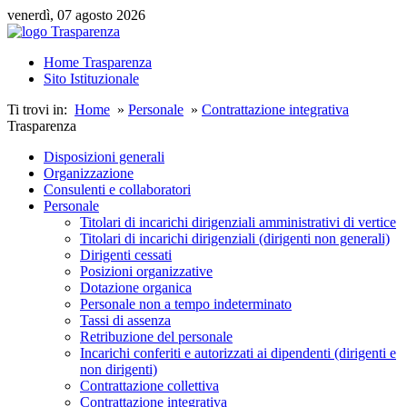
venerdì, 07 agosto 2026
Home Trasparenza
Sito Istituzionale
Ti trovi in:
Home
»
Personale
»
Contrattazione integrativa
Trasparenza
Disposizioni generali
Organizzazione
Consulenti e collaboratori
Personale
Titolari di incarichi dirigenziali amministrativi di vertice
Titolari di incarichi dirigenziali (dirigenti non generali)
Dirigenti cessati
Posizioni organizzative
Dotazione organica
Personale non a tempo indeterminato
Tassi di assenza
Retribuzione del personale
Incarichi conferiti e autorizzati ai dipendenti (dirigenti e
non dirigenti)
Contrattazione collettiva
Contrattazione integrativa