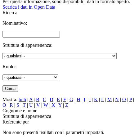
Per questa informazione, sono disponibili i dati in formato aperto.
Scarica i dati in Open Data
Ricerca
Nominativo:
Struttura di appartenenza:
Ruolo:
Mostra:
tutti
|
A
|
B
|
C
|
D
|
E
|
F
|
G
|
H
|
I
|
J
|
K
|
L
|
M
|
N
|
O
|
P
|
Q
|
R
|
S
|
T
|
U
|
V
|
W
|
X
|
Y
|
Z
Cognome e nome
Struttura di appartenenza
Referente per
Non sono presenti risultati con i parametri impostati.