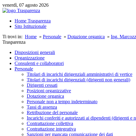
venerdì, 07 agosto 2026
Home Trasparenza
Sito Istituzionale
Ti trovi in:
Home
»
Personale
»
Dotazione organica
»
Ing. Marcoz
Trasparenza
Disposizioni generali
Organizzazione
Consulenti e collaboratori
Personale
Titolari di incarichi dirigenziali amministrativi di vertice
Titolari di incarichi dirigenziali (dirigenti non generali)
Dirigenti cessati
Posizioni organizzative
Dotazione organica
Personale non a tempo indeterminato
Tassi di assenza
Retribuzione del personale
Incarichi conferiti e autorizzati ai dipendenti (dirigenti e 
Contrattazione collettiva
Contrattazione integrativa
Sanzioni per mancata comunicazione dei dati