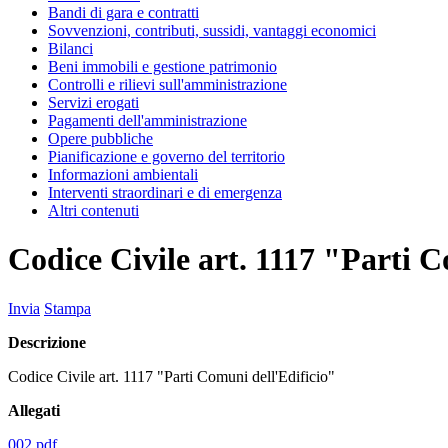
Bandi di gara e contratti
Sovvenzioni, contributi, sussidi, vantaggi economici
Bilanci
Beni immobili e gestione patrimonio
Controlli e rilievi sull'amministrazione
Servizi erogati
Pagamenti dell'amministrazione
Opere pubbliche
Pianificazione e governo del territorio
Informazioni ambientali
Interventi straordinari e di emergenza
Altri contenuti
Codice Civile art. 1117 "Parti C
Invia
Stampa
Descrizione
Codice Civile art. 1117 "Parti Comuni dell'Edificio"
Allegati
002.pdf